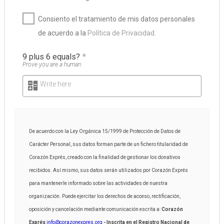
Consiento el tratamiento de mis datos personales
de acuerdo a la
Política de Privacidad.
9 plus 6 equals?
*
Prove you are a human
Write here
De acuerdo con la Ley Orgánica 15/1999 de Protección de Datos de
Carácter Personal, sus datos forman parte de un fichero titularidad de
Corazón Exprés, creado con la finalidad de gestionar los donativos
recibidos. Así mismo, sus datos serán utilizados por Corazón Exprés
para mantenerle informado sobre las actividades de nuestra
organización. Puede ejercitar los derechos de acceso, rectificación,
oposición y cancelación mediante comunicación escrita a:
Corazón
Exprés
info@corazonexpres.org
- Inscrita en el Registro Nacional de